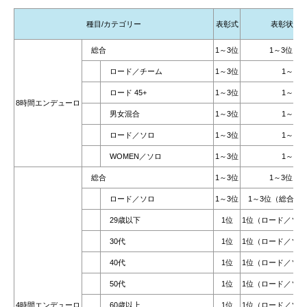
種目/カテゴリー
表彰式
表彰状・
総合
1～3位
1～3位 表
ロード／チーム
1～3位
1～6位
ロード 45+
1～3位
1～6位
8時間エンデューロ
男女混合
1～3位
1～6位
ロード／ソロ
1～3位
1～6位
WOMEN／ソロ
1～3位
1～3位
総合
1～3位
1～3位 表
ロード／ソロ
1～3位
1～3位（総合と
29歳以下
1位
1位（ロード／ソロ
30代
1位
1位（ロード／ソロ
40代
1位
1位（ロード／ソロ
50代
1位
1位（ロード／ソロ
4時間エンデューロ
60歳以上
1位
1位（ロード／ソロ