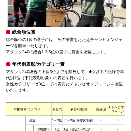
総合順位賞
総合順位の1位の選手には、その栄誉をたたえチャンピオンジャ
ージを贈呈いたします。
アタック240の総合1.2.3位の選手に賞金を贈呈します。
年代別表彰/カテゴリー賞
アタック240総合の上位3位までを除外して、4位以下の記録で年
代別1位（下記表彰対象）の表彰を行います。
女性カテゴリーは3位までの表彰とチャンピオンジャージを贈呈
いたします。
チャンピオン
対象種目/カテゴリー
表彰式
表彰状/副賞
賞金/盾
ジャージ
総合
1～3位
1～3位 表彰状/副賞
○
○
29歳以下
1位
1位（総合1〜3以外）
-
-