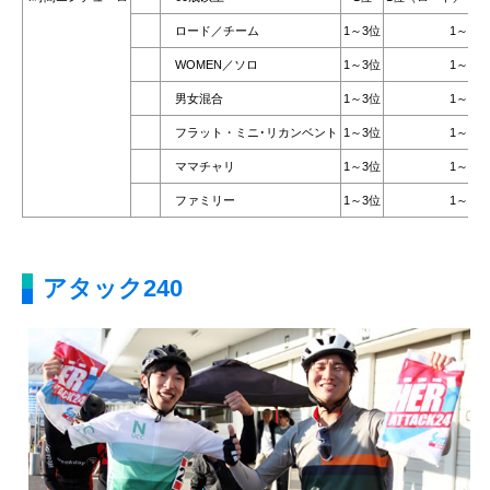
ロード／チーム
1～3位
1～6位
WOMEN／ソロ
1～3位
1～6位
男女混合
1～3位
1～6位
フラット・ミニ･リカンベント
1～3位
1～6位
ママチャリ
1～3位
1～6位
ファミリー
1～3位
1～6位
アタック240