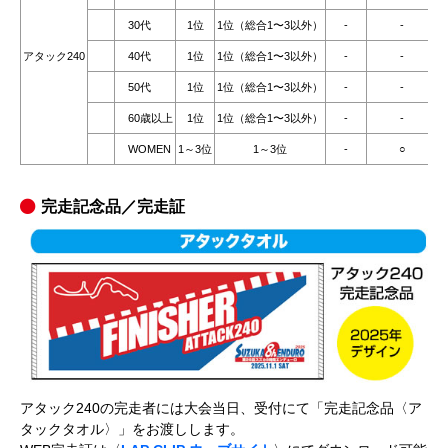
30代
1位
1位（総合1〜3以外）
-
-
アタック240
40代
1位
1位（総合1〜3以外）
-
-
50代
1位
1位（総合1〜3以外）
-
-
60歳以上
1位
1位（総合1〜3以外）
-
-
WOMEN
1～3位
1～3位
-
○
完走記念品／完走証
アタック240の完走者には大会当日、受付にて「完走記念品〈ア
タックタオル〉」をお渡しします。