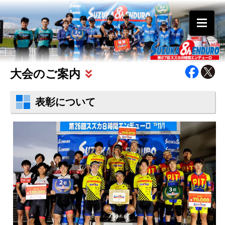
大会のご案内
競技種目・解説
種目一覧表
表彰について
大会スケジュール
表彰について
参加者の皆さまへ
駐車場・ピットご案内
ご注意と禁止事項