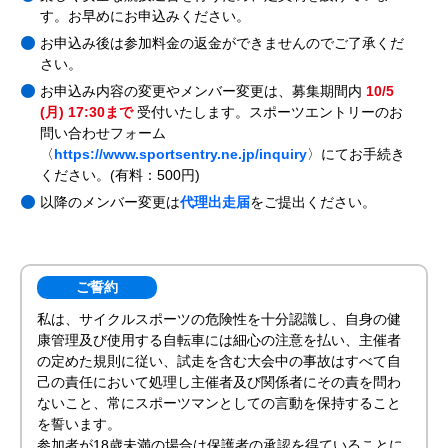
す。お早めにお申込みください。
お申込み後は参加料金の返金ができませんのでご了承くだ
さい。
お申込み内容の変更やメンバー変更は、募集期間内
10/5
(月) 17:30まで
受付いたします。スポーツエントリーのお
問い合わせフォーム
〈
https://www.sportsentry.ne.jp/inquiry
〉にてお手続き
ください。(有料：500円)
以降のメンバー変更は
代理出走届
をご提出ください。
ご誓約
私は、サイクルスポーツの危険性を十分認識し、自身の健
康管理及び使用する自転車には細心の注意を払い、主催者
の定めた規則に従い、試走を含む大会中の事故はすべて自
己の責任において処理し主催者及び関係者にその責を問わ
ないこと、常にスポーツマンとしての言動を保持すること
を誓います。
参加者が18歳未満の場合は保護者の承認を得ていることに